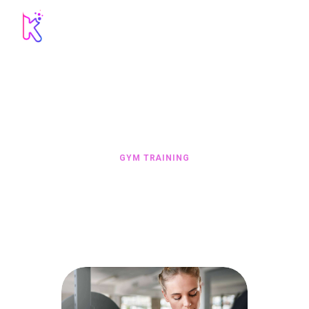
GYM TRAINING
HOME
ALL SERVICES
...
GYM TRAINING
contact@kines