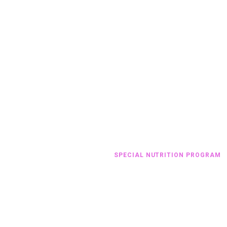
SPECIAL NUTRITION PROGRAM
HOME
ALL SERVICES
...
SPECIAL NUTRITION PROGRAM