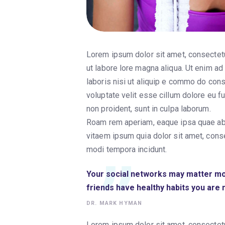
Lorem ipsum dolor sit amet, consectetu
ut labore lore magna aliqua. Ut enim ad
laboris nisi ut aliquip e commo do conse
voluptate velit esse cillum dolore eu fu
non proident, sunt in culpa laborum.
Roam rem aperiam, eaque ipsa quae ab i
vitaem ipsum quia dolor sit amet, cons
modi tempora incidunt.
Your social networks may matter mor
friends have healthy habits you are m
DR. MARK HYMAN
Lorem ipsum dolor sit amet, consectetu