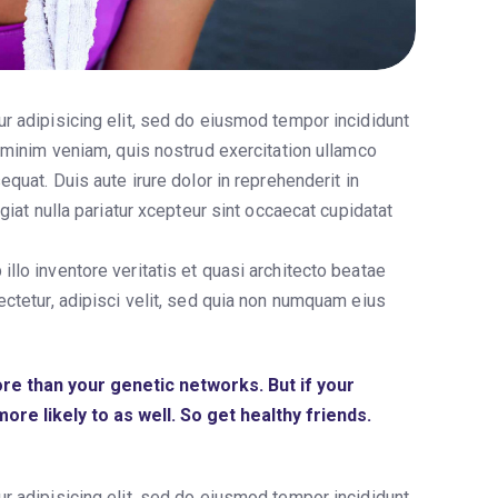
r adipisicing elit, sed do eiusmod tempor incididunt
 minim veniam, quis nostrud exercitation ullamco
quat. Duis aute irure dolor in reprehenderit in
giat nulla pariatur xcepteur sint occaecat cupidatat
llo inventore veritatis et quasi architecto beatae
ectetur, adipisci velit, sed quia non numquam eius
e than your genetic networks. But if your
ore likely to as well. So get healthy friends.
r adipisicing elit, sed do eiusmod tempor incididunt